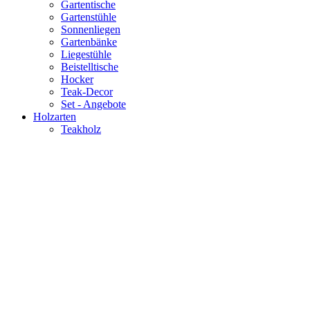
Gartentische
Gartenstühle
Sonnenliegen
Gartenbänke
Liegestühle
Beistelltische
Hocker
Teak-Decor
Set - Angebote
Holzarten
Teakholz