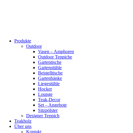
Produkte
Outdoor
Vasen – Amphoren
Outdoor Teppiche
Gartentische
Gartenstühle
Beistelltische
Gartenbänke
Liegestühle
Hocker
Lounge
Teak-Decor
Set – Angebote
Sitzpölster
Designer Teppich
Teakholz
Über uns
Kontakt