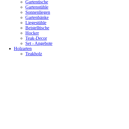
Gartentische
Gartenstühle
Sonnenliegen
Gartenbänke
Liegestühle
Beistelltische
Hocker
Teak-Decor
Set - Angebote
Holzarten
Teakholz