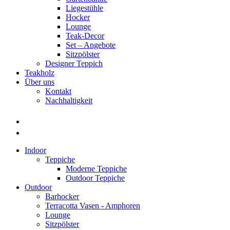
Liegestühle
Hocker
Lounge
Teak-Decor
Set – Angebote
Sitzpölster
Designer Teppich
Teakholz
Über uns
Kontakt
Nachhaltigkeit
Indoor
Teppiche
Moderne Teppiche
Outdoor Teppiche
Outdoor
Barhocker
Terracotta Vasen - Amphoren
Lounge
Sitzpölster