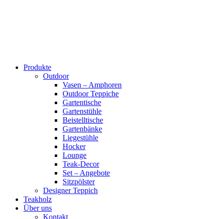
Produkte
Outdoor
Vasen – Amphoren
Outdoor Teppiche
Gartentische
Gartenstühle
Beistelltische
Gartenbänke
Liegestühle
Hocker
Lounge
Teak-Decor
Set – Angebote
Sitzpölster
Designer Teppich
Teakholz
Über uns
Kontakt