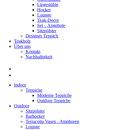
Liegestühle
Hocker
Lounge
Teak-Decor
Set – Angebote
Sitzpölster
Designer Teppich
Teakholz
Über uns
Kontakt
Nachhaltigkeit
Indoor
Teppiche
Moderne Teppiche
Outdoor Teppiche
Outdoor
Sitzpölster
Barhocker
Terracotta Vasen - Amphoren
Lounge