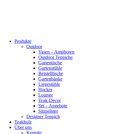
Produkte
Outdoor
Vasen – Amphoren
Outdoor Teppiche
Gartentische
Gartenstühle
Beistelltische
Gartenbänke
Liegestühle
Hocker
Lounge
Teak-Decor
Set – Angebote
Sitzpölster
Designer Teppich
Teakholz
Über uns
Kontakt