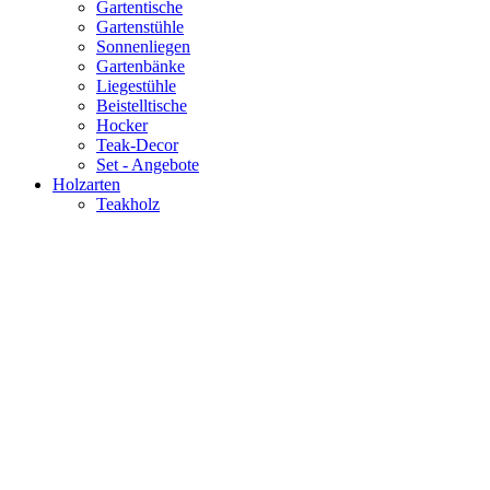
Gartentische
Gartenstühle
Sonnenliegen
Gartenbänke
Liegestühle
Beistelltische
Hocker
Teak-Decor
Set - Angebote
Holzarten
Teakholz