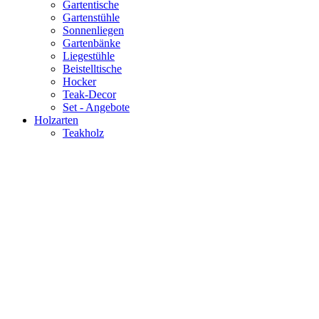
Gartentische
Gartenstühle
Sonnenliegen
Gartenbänke
Liegestühle
Beistelltische
Hocker
Teak-Decor
Set - Angebote
Holzarten
Teakholz