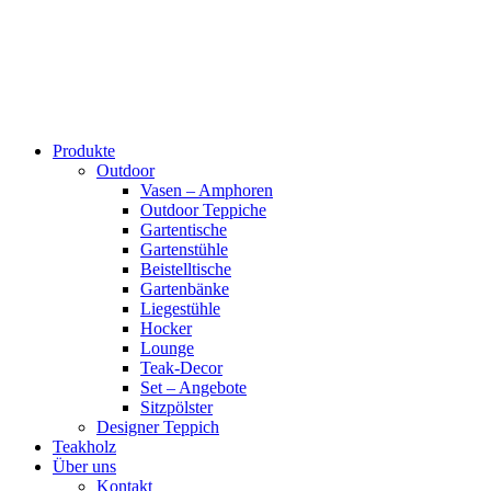
Produkte
Outdoor
Vasen – Amphoren
Outdoor Teppiche
Gartentische
Gartenstühle
Beistelltische
Gartenbänke
Liegestühle
Hocker
Lounge
Teak-Decor
Set – Angebote
Sitzpölster
Designer Teppich
Teakholz
Über uns
Kontakt