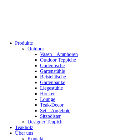
Produkte
Outdoor
Vasen – Amphoren
Outdoor Teppiche
Gartentische
Gartenstühle
Beistelltische
Gartenbänke
Liegestühle
Hocker
Lounge
Teak-Decor
Set – Angebote
Sitzpölster
Designer Teppich
Teakholz
Über uns
Kontakt